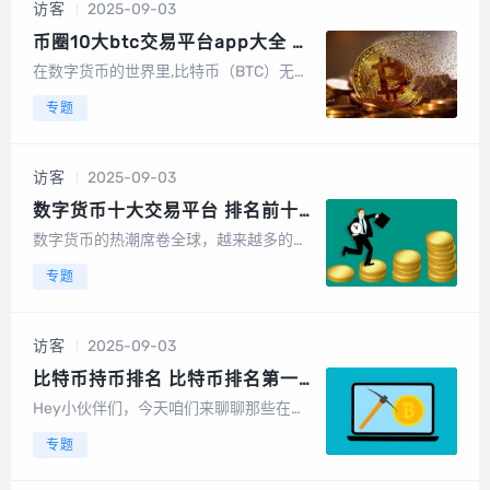
访客
2025-09-03
和交易的效率，下面，就让我们一起来探
索全球十...
币圈10大btc交易平台app大全 币
圈排名前10名的交易平台
在数字货币的世界里,比特币（BTC）无疑
是最耀眼的明星之一，随着区块链技术的
专题
不断发展和数字货币市场的日益成熟，越
来越多的交易平台应运而生，为投资者提
供了便捷的交易渠道，就让我们一起来探
访客
2025-09-03
索一下那些在币圈中备受瞩目的十大BTC
交...
数字货币十大交易平台 排名前十
靠谱好用的数字货币app
数字货币的热潮席卷全球，越来越多的人
开始关注并投资这一新兴领域，选择一个
专题
靠谱的交易平台对于投资者来说至关重
要，因为它不仅关系到资金安全，还直接
影响到交易的便捷性和效率，就让我们一
访客
2025-09-03
起来盘点一下那些备受推崇的数字货币交
易平台，它...
比特币持币排名 比特币排名第一
排名第二是哪个
Hey小伙伴们，今天咱们来聊聊那些在数
字货币世界里闪闪发光的大佬们！🌟 你知
专题
道吗？在比特币的世界里，持币排名可是
个热门话题，大家都好奇谁才是那个坐拥