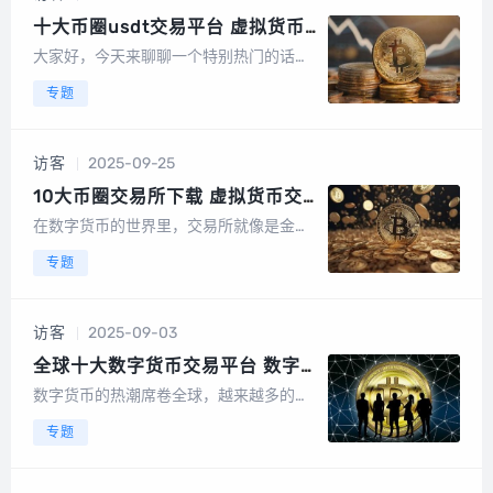
台的竞争也愈发激烈，以下是2025年最...
十大币圈usdt交易平台 虚拟货币
usdt交易平台排行榜前十名
大家好，今天来聊聊一个特别热门的话题
——虚拟货币交易，尤其是USDT，这个稳
专题
定币在币圈可是大名鼎鼎，因为它与美元
挂钩，所以很多交易者都喜欢用它来避险
或者作为交易媒介，哪些平台是交易USD
访客
2025-09-25
T的好去处呢？今天就来给大家盘点一
下,...
10大币圈交易所下载 虚拟货币交
易平台排行前20位
在数字货币的世界里，交易所就像是金融
海洋中的灯塔，指引着投资者们航行的方
专题
向，就让我们一起来探索一下那些在币圈
中赫赫有名的交易所，它们不仅提供了一
个交易平台，更是数字货币生态中不可或
访客
2025-09-03
缺的一部分，以下是一些备受瞩目的交易
所，它们...
全球十大数字货币交易平台 数字
货币最好用的交易所排行
数字货币的热潮席卷全球，越来越多的投
资者和爱好者开始关注和参与到这个新兴
专题
市场中来，选择合适的交易平台对于数字
货币交易者来说至关重要，因为它不仅关
系到交易的便捷性，还涉及到资金的安全