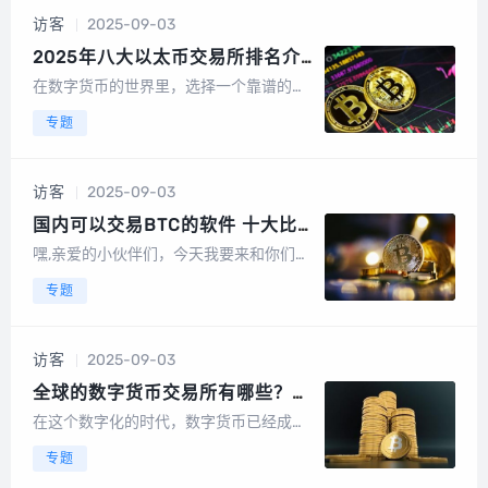
金山银山的大佬，🏆让我们来扒一扒比特
访客
2025-09-03
币的江湖地位，比特币，这个数字货币的
开山...
2025年八大以太币交易所排名介
绍 做合约最好的交易所TOP榜
在数字货币的世界里，选择一个靠谱的交
易所就像是在茫茫大海中寻找灯塔，指引
专题
着我们投资的方向，2025年，随着以太坊
（Ethereum）的不断发展和智能合约的
广泛应用，以太币（Ether）的交易量也
访客
2025-09-03
水涨船高，就让我们一起来盘点一...
国内可以交易BTC的软件 十大比
特币现货交易app
嘿,亲爱的小伙伴们，今天我要来和你们聊
聊那些在国内可以交易BTC的软件，也就
专题
是我们常说的比特币现货交易app，在这
个数字货币的世界里，选择一个靠谱的交
易平台就像是挑选一件合身的衣服，既需
访客
2025-09-03
要舒适，也需要时尚，就让我来给你们盘
点...
全球的数字货币交易所有哪些？虚
拟货币平台排行
在这个数字化的时代，数字货币已经成为
许多投资者和交易者的新宠，它们不仅代
专题
表着金融科技的最新趋势，也为全球经济