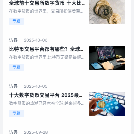
全球前十交易所数字货币 十大比
特币交易排行榜2025
在数字货币的世界里，交易所扮演着至关
重要的角色，它们不仅是交易的中心，也
专题
是市场流动性和价格发现的关键，随着加
密货币市场的不断发展和成熟，全球范围
内涌现出了许多优秀的交易所，到了2025
访客
2025-10-06
年，这些交易所中的佼佼者已经在全球范
围内...
比特币交易平台都有哪些？全球八
大交易平台排名
在数字货币的世界里,比特币无疑是最耀眼
的明星之一，对于想要投资或交易比特币
专题
的人来说，选择一个靠谱的交易平台至关
重要，就让我们一起来探索全球八大比特
币交易平台，看看它们各自的特点和优
访客
2025-10-05
势，为你的数字货币之旅提供一些参考，
Coin...
十大数字货币交易平台 2025最新
排行
数字货币的热潮已经席卷全球,越来越多的
人开始关注和投资数字货币，在这个充满
专题
机遇与挑战的领域，选择一个靠谱的交易
平台至关重要，2025年，随着技术的不断
进步和市场的日益成熟，数字货币交易平
访客
2025-09-28